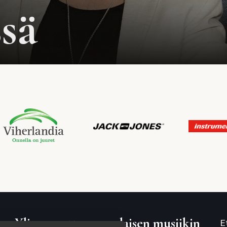
sä
Yli 25 vuotta suomalaisen musiikin
E